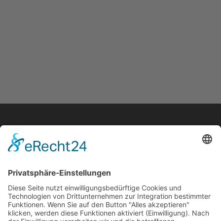
58791 Werdohl
Rutenpaul 3
Telefon
02392 970941
info@holz-hoffrecht.de
Impressum
Datenschutz
Webdesign